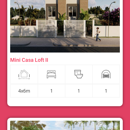
Mini Casa Loft II
4x6m
1
1
1