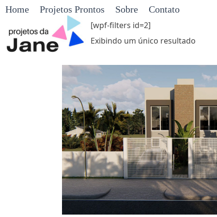
Skip
Home
Projetos Prontos
Sobre
Contato
to
[wpf-filters id=2]
content
Exibindo um único resultado