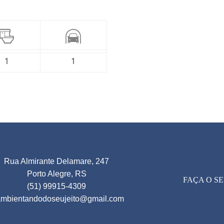
1
1
Rua Almirante Delamare, 247
Porto Alegre, RS
FAÇA O S
(51) 99915-4309
ambientandodoseujeito@gmail.com